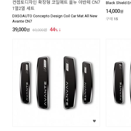
컨셉토디자인 확장형 코일매트 올뉴 아반떼 CN7
Black Shield 
1열2열 세트
14,000
원
DXSOAUTO Concepto Design Coil Car Mat All New
구매
15
Avante CN7
39,000
44
원
69,000
원
%