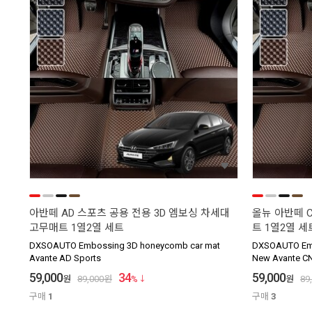
아반떼 AD 스포츠 공용 전용 3D 엠보싱 차세대
올뉴 아반떼 C
고무매트 1열2열 세트
트 1열2열 세
DXSOAUTO Embossing 3D honeycomb car mat
DXSOAUTO Emb
Avante AD Sports
New Avante C
59,000
34
59,000
원
89,000
원
%
원
89
구매
1
구매
3