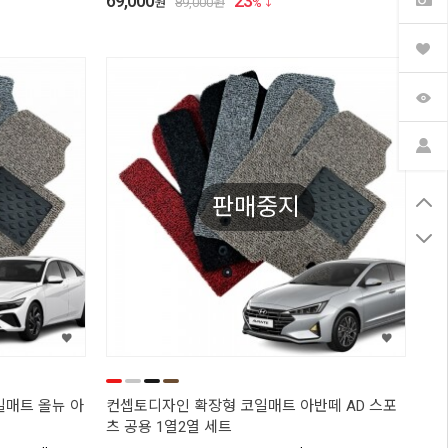
69,000
23
원
89,000
원
%
판매중지
매트 올뉴 아
컨셉토디자인 확장형 코일매트 아반떼 AD 스포
츠 공용 1열2열 세트