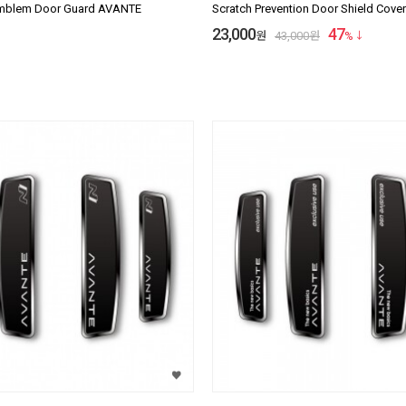
Emblem Door Guard AVANTE
Scratch Prevention Door Shield Cov
23,000
47
원
43,000
원
%