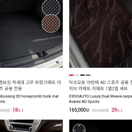
 엠보싱 차세대 고무 트렁크매트 아
닥쏘오토 아반떼 AD 스포츠 공용 
츠 공용 전용
위브 카페트 카매트 1열2열 세트
ossing 3D honeycomb trunk mat
DXSOAUTO Luxury Dual Weave carpet
rts
Avante AD Sports
18
165,000
29
,000
원
%
원
230,000
원
%