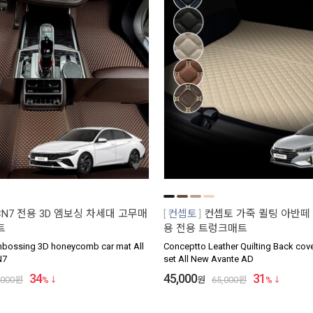
N7 전용 3D 엠보싱 차세대 고무매
컨셉토
컨셉토 가죽 퀼팅 아반떼
트
용 전용 트렁크매트
ossing 3D honeycomb car mat All
Conceptto Leather Quilting Back cov
N7
set All New Avante AD
34
45,000
31
,000
원
%
원
65,000
원
%