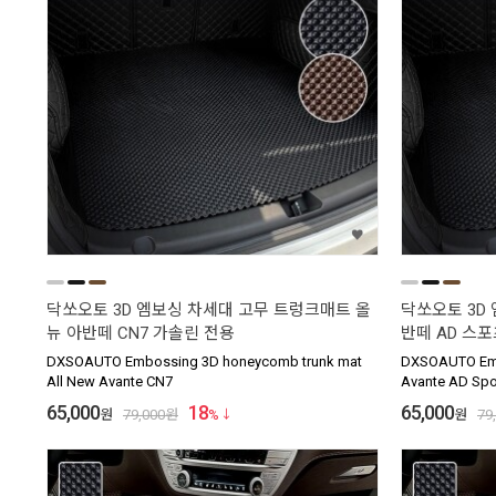
닥쏘오토 3D 엠보싱 차세대 고무 트렁크매트 올
닥쏘오토 3D
뉴 아반떼 CN7 가솔린 전용
반떼 AD 스포
DXSOAUTO Embossing 3D honeycomb trunk mat
DXSOAUTO Emb
All New Avante CN7
Avante AD Spo
65,000
18
65,000
원
79,000
원
%
원
79