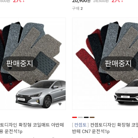
27
20,900
27
,500
원
%
원
28,500
원
%
구매
2
판매중지
판매중지
토디자인 확장형 코일매트 아반떼
컨셉토
컨셉토디자인 확장형 코일
용 운전석1p
반떼 CN7 운전석1p