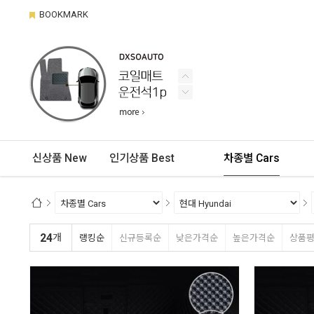
BOOKMARK
신상품 New
인기상품 Best
차종별 Cars
24
개
랭킹순
신규등록순
낮은가격순
높은가격순
상품