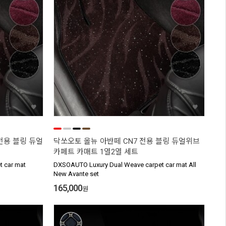
전용 블링 듀얼
닥쏘오토 올뉴 아반떼 CN7 전용 블링 듀얼위브
카페트 카매트 1열2열 세트
 car mat
DXSOAUTO Luxury Dual Weave carpet car mat All
New Avante set
165,000
원