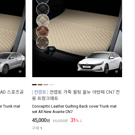
 AD 스포츠공
컨셉토
컨셉토 가죽 퀼팅 올뉴 아반떼 CN7 전
용 트렁크매트
er Trunk mat
Conceptto Leather Quilting Back cover Trunk mat
set All New Avante CN7
45,000
31
원
65,000
원
%
구매
1