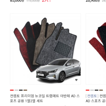
85,000
27
20,900
원
115,000
원
%
원
28
컨셉토 프리미엄 뉴코일 트랩매트 아반떼 AD 스
컨셉토
컨셉
포츠 공용 1열2열 세트
AD 스포츠 공