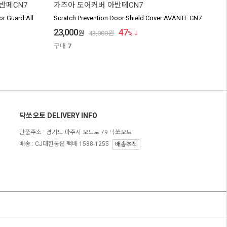
반떼CN7
가즈아 도어커버 아반떼CN7
r Guard All
Scratch Prevention Door Shield Cover AVANTE CN7
23,000
47
원
43,000
원
%
구매
7
닥쏘오토 DELIVERY INFO
반품주소 :
경기도 파주시 오도로 79 닥쏘오토
배송 : CJ대한통운 택배 1588-1255
배송추적