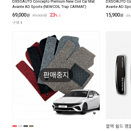
DXSOAUTO Concepto Premium New Coil Car Mat
DXSOAUTO Conc
Avante AD Sports (NEWCOIL Trap CARMAT)
Avante AD Spor
69,000
23
15,900
원
89,000
원
%
원
23
구매
1
판매중지
블랙 쉴드 엠