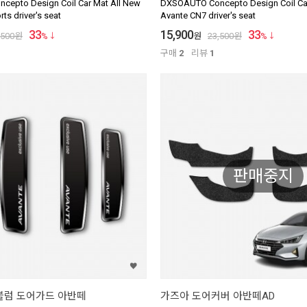
epto Design Coil Car Mat All New
DXSOAUTO Concepto Design Coil Car
ts driver's seat
Avante CN7 driver's seat
33
15,900
33
,500
원
%
원
23,500
원
%
구매
2
리뷰
1
판매중지
블럼 도어가드 아반떼
가즈아 도어커버 아반떼AD