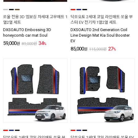
쏘울 전용 3D 엠보싱 차세대 고무매트 1
닥쏘오토 2세대 코일 라인매트 쏘울 부
열2열 세트
스터 EV 전기차 1열2열 세트
DXSOAUTO Embossing 3D
DXSOAUTO 2nd Generation Coil
honeycomb car mat Soul
Line Design Mat Kia Soul Booster
EV
59,000
34
원
89,000
원
%
85,000
27
원
115,000
원
%
닥쏘오토 2세대 코일 라인매트 쏘울 부
닥쏘오토 2세대 코일 라인매트 쏘울 EV