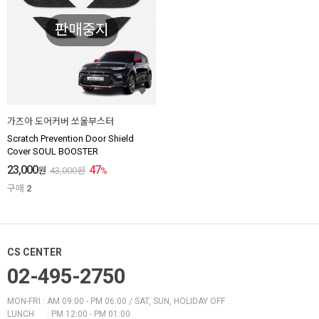
판매중지
가즈아 도어커버 쏘울부스터
Scratch Prevention Door Shield
Cover SOUL BOOSTER
23,000
47
원
43,000
원
%
구매
2
CS CENTER
02-495-2750
MON-FRI : AM 09:00 - PM 06:00 / SAT, SUN, HOLIDAY OFF
LUNCH : PM 12:00 - PM 01:00