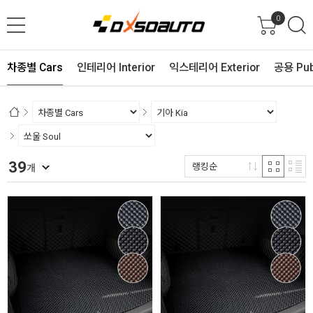
0
차종별 Cars
인테리어 Interior
익스테리어 Exterior
공용 Pub
39
랭킹순
개