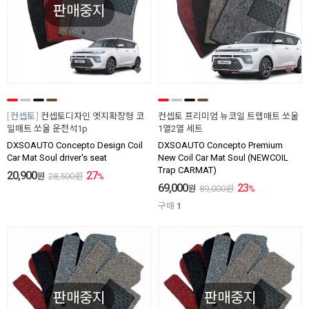
판매중지
컨셉토
컨셉토디자인 엣지확장형 코
컨셉토 프리미엄 뉴코일 트랩매트 쏘울
일매트 쏘울 운전석1p
1열2열 세트
DXSOAUTO Concepto Design Coil
DXSOAUTO Concepto Premium
Car Mat Soul driver's seat
New Coil Car Mat Soul (NEWCOIL
Trap CARMAT)
20,900
27
원
28,500
원
%
69,000
23
원
89,000
원
%
구매
1
판매중지
판매중지