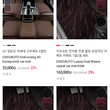
3D 엠보싱 차세대 고무매트 3열만
닥쏘오토 전차종 전용 블링 듀얼위브 카
페트 카매트 1열2열 세트
DXSOAUTO Embossing 3D
honeycomb car mat
DXSOAUTO Luxury Dual Weave
carpet car mat KGM
35,000
37
원
55,000
원
%
165,000
29
원
230,000
원
%
구매
1
구매
1