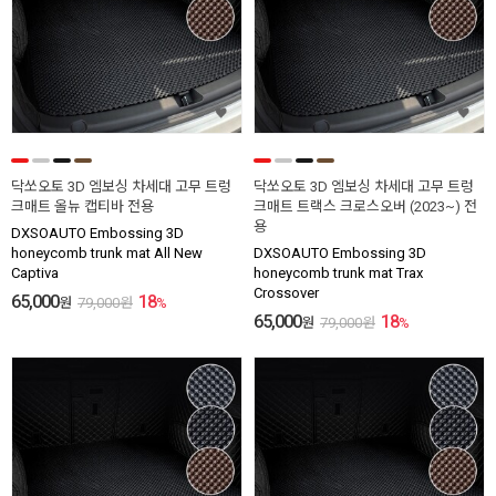
닥쏘오토 3D 엠보싱 차세대 고무 트렁
닥쏘오토 3D 엠보싱 차세대 고무 트렁
크매트 올뉴 캡티바 전용
크매트 트랙스 크로스오버 (2023~) 전
용
DXSOAUTO Embossing 3D
honeycomb trunk mat All New
DXSOAUTO Embossing 3D
Captiva
honeycomb trunk mat Trax
Crossover
65,000
18
원
79,000
원
%
65,000
18
원
79,000
원
%