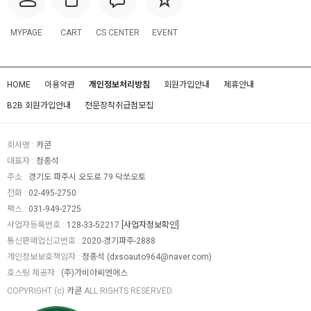
MYPAGE
CART
CS CENTER
EVENT
HOME
이용약관
개인정보처리방침
회원가입안내
제휴안내
B2B 회원가입안내
전문장착취급점모집
회사명 :
카콘
대표자 :
정종석
주소 :
경기도 파주시 오도로 79 닥쏘오토
전화 :
02-495-2750
팩스 :
031-949-2725
사업자등록번호 :
128-33-52217
[사업자정보확인]
통신판매업신고번호 :
2020-경기파주-2888
개인정보보호책임자 :
정종석
(
dxsoauto964@naver.com
)
호스팅 제공자 :
(주)가비아씨엔에스
COPYRIGHT (c)
카콘
ALL RIGHTS RESERVED.