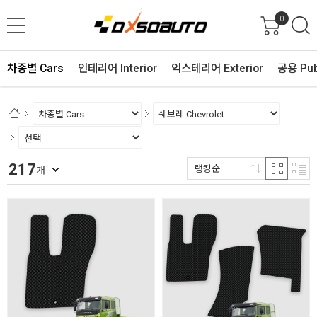
0
차종별 Cars
인테리어 Interior
익스테리어 Exterior
공용 Pub
217
랭킹순
개