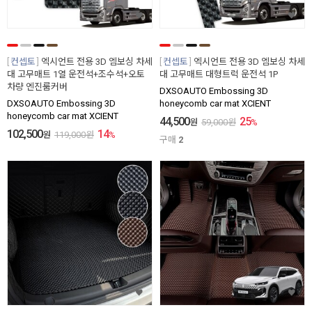
컨셉토
엑시언트 전용 3D 엠보싱 차세
컨셉토
엑시언트 전용 3D 엠보싱 차세
대 고무매트 1열 운전석+조수석+오토
대 고무매트 대형트럭 운전석 1P
차량 엔진룸커버
DXSOAUTO Embossing 3D
DXSOAUTO Embossing 3D
honeycomb car mat XCIENT
honeycomb car mat XCIENT
44,500
25
원
59,000
원
%
102,500
14
원
119,000
원
%
구매
2