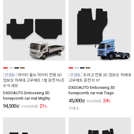
컨셉토
마이티 올뉴 마이티 전용 3D
컨셉토
트라고 전용 3D 엠보싱 차세대
엠보싱 차세대 고무매트 1열 운전석+조
고무매트 운전석 1P
수석 세트
DXSOAUTO Embossing 3D
DXSOAUTO Embossing 3D
honeycomb car mat Trago
honeycomb car mat Mighty
45,000
24
원
59,000
원
%
94,500
21
원
119,000
원
%
구매
1