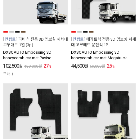
컨셉토
파비스 전용 3D 엠보싱 차세대
컨셉토
메가트럭 전용 3D 엠보싱 차세
고무매트 1열 (3p)
대 고무매트 운전석 1P
DXSOAUTO Embossing 3D
DXSOAUTO Embossing 3D
honeycomb car mat Pavise
honeycomb car mat Megatruck
102,500
27
44,500
25
원
139,000
원
%
원
59,000
원
%
구매
1