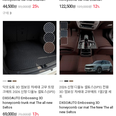
44,500
25
122,500
12
원
59,000
원
%
원
139,000
원
%
구매
3
닥쏘오토 3D 엠보싱 차세대 고무 트렁
2026 신형 디올뉴 셀토스(SP3) 전용
크매트 2026 신형 디올뉴 셀토스(SP3)
3D 엠보싱 차세대 고무매트 1열2열 세
트
DXSOAUTO Embossing 3D
honeycomb trunk mat The all new
DXSOAUTO Embossing 3D
Seltos
honeycomb car mat The New The all
new Seltos
69,000
13
원
79,000
원
%