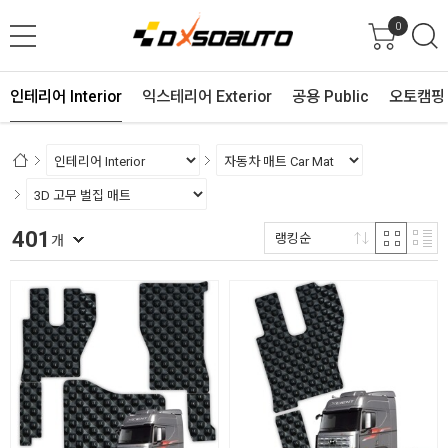
0
인테리어 Interior
익스테리어 Exterior
공용 Public
오토캠핑 
401
랭킹순
개