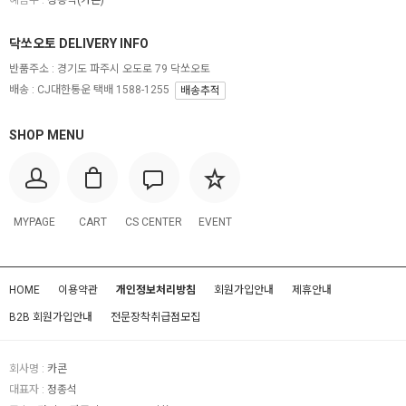
예금주 :
정종석(카콘)
닥쏘오토 DELIVERY INFO
반품주소 :
경기도 파주시 오도로 79 닥쏘오토
배송 : CJ대한통운 택배 1588-1255
배송추적
SHOP MENU
MYPAGE
CART
CS CENTER
EVENT
HOME
이용약관
개인정보처리방침
회원가입안내
제휴안내
B2B 회원가입안내
전문장착취급점모집
회사명 :
카콘
대표자 :
정종석