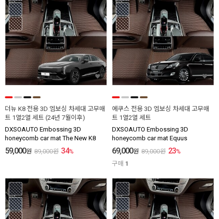
더뉴 K8 전용 3D 엠보싱 차세대 고무매
에쿠스 전용 3D 엠보싱 차세대 고무매
트 1열2열 세트 (24년 7월이후)
트 1열2열 세트
DXSOAUTO Embossing 3D
DXSOAUTO Embossing 3D
honeycomb car mat The New K8
honeycomb car mat Equus
59,000
34
69,000
23
원
89,000
원
%
원
89,000
원
%
구매
1