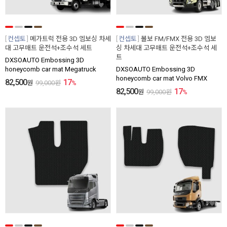
컨셉토
메가트럭 전용 3D 엠보싱 차세
컨셉토
볼보 FM/FMX 전용 3D 엠보
대 고무매트 운전석+조수석 세트
싱 차세대 고무매트 운전석+조수석 세
트
DXSOAUTO Embossing 3D
honeycomb car mat Megatruck
DXSOAUTO Embossing 3D
honeycomb car mat Volvo FMX
82,500
17
원
99,000
원
%
82,500
17
원
99,000
원
%