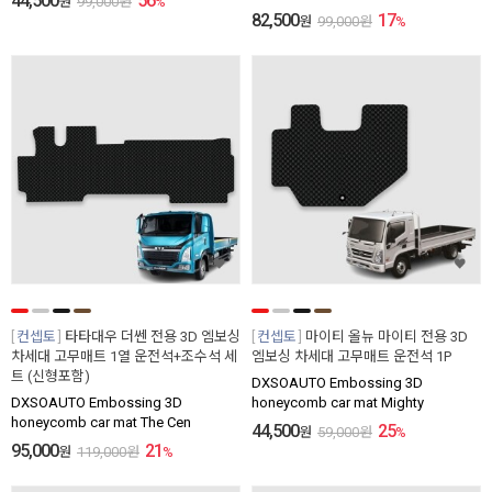
44,500
56
원
99,000
원
%
82,500
17
원
99,000
원
%
컨셉토
타타대우 더쎈 전용 3D 엠보싱
컨셉토
마이티 올뉴 마이티 전용 3D
차세대 고무매트 1열 운전석+조수석 세
엠보싱 차세대 고무매트 운전석 1P
트 (신형포함)
DXSOAUTO Embossing 3D
DXSOAUTO Embossing 3D
honeycomb car mat Mighty
honeycomb car mat The Cen
44,500
25
원
59,000
원
%
95,000
21
원
119,000
원
%