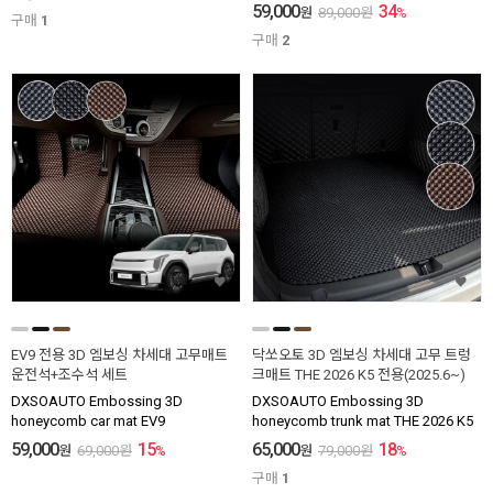
59,000
34
원
89,000
원
%
구매
1
구매
2
EV9 전용 3D 엠보싱 차세대 고무매트
닥쏘오토 3D 엠보싱 차세대 고무 트렁
운전석+조수석 세트
크매트 THE 2026 K5 전용(2025.6~)
DXSOAUTO Embossing 3D
DXSOAUTO Embossing 3D
honeycomb car mat EV9
honeycomb trunk mat THE 2026 K5
59,000
15
65,000
18
원
69,000
원
%
원
79,000
원
%
구매
1