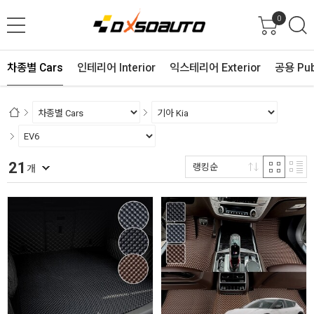
0
차종별 Cars
인테리어 Interior
익스테리어 Exterior
공용 Pub
21
랭킹순
개