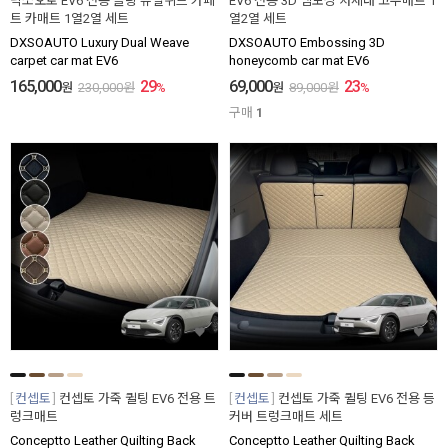
닥쏘오토 EV6 전용 블링 듀얼위브 카페
EV6 전용 3D 엠보싱 차세대 고무매트 1
트 카매트 1열2열 세트
열2열 세트
DXSOAUTO Luxury Dual Weave
DXSOAUTO Embossing 3D
carpet car mat EV6
honeycomb car mat EV6
165,000
29
69,000
23
원
230,000
원
%
원
89,000
원
%
구매
1
컨셉토
컨셉토 가죽 퀼팅 EV6 전용 트
컨셉토
컨셉토 가죽 퀼팅 EV6 전용 등
렁크매트
커버 트렁크매트 세트
Conceptto Leather Quilting Back
Conceptto Leather Quilting Back