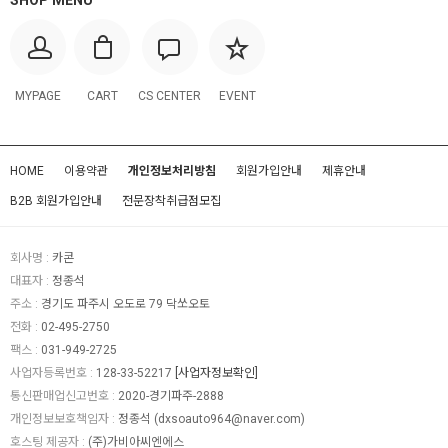
SHOP MENU
MYPAGE
CART
CS CENTER
EVENT
HOME
이용약관
개인정보처리방침
회원가입안내
제휴안내
B2B 회원가입안내
전문장착취급점모집
회사명 :
카콘
대표자 :
정종석
주소 :
경기도 파주시 오도로 79 닥쏘오토
전화 :
02-495-2750
팩스 :
031-949-2725
사업자등록번호 :
128-33-52217
[사업자정보확인]
통신판매업신고번호 :
2020-경기파주-2888
개인정보보호책임자 :
정종석
(
dxsoauto964@naver.com
)
호스팅 제공자 :
(주)가비아씨엔에스