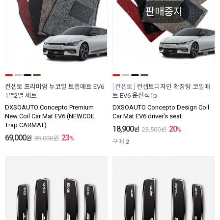
판매중지
컨셉토 프리미엄 뉴코일 트랩매트 EV6
컨셉토
컨셉토디자인 확장형 코일매
1열2열 세트
트 EV6 운전석1p
DXSOAUTO Concepto Premium
DXSOAUTO Concepto Design Coil
New Coil Car Mat EV6 (NEWCOIL
Car Mat EV6 driver's seat
Trap CARMAT)
18,900
20
원
23,500
원
%
69,000
23
원
89,000
원
%
구매
2