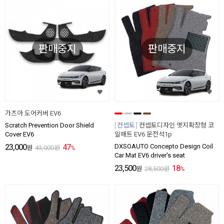
판매중지
판매중지
가즈아 도어커버 EV6
Scratch Prevention Door Shield
컨셉토
컨셉토디자인 엣지확장형 코
Cover EV6
일매트 EV6 운전석1p
23,000
47
DXSOAUTO Concepto Design Coil
원
43,000
원
%
Car Mat EV6 driver's seat
23,500
18
원
28,500
원
%