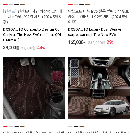
컨셉토
컨셉토디자인 확장형 코일매
닥쏘오토 더뉴 EV6 전용 블링 듀얼위브
트 더뉴EV6 1열2열 세트 (2024.5월 이
카페트 카매트 1열2열 세트 (2024.5월
후)
이후)
DXSOAUTO Concepto Design Coil
DXSOAUTO Luxury Dual Weave
Car Mat The New EV6 (coilmat COIL
carpet car mat The New EV6
CARMAT)
165,000
29
원
230,000
원
%
39,000
44
원
69,000
원
%