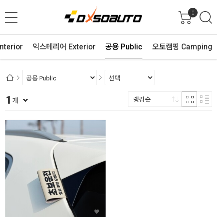
0
terior
익스테리어 Exterior
공용 Public
오토캠핑 Camping
1
랭킹순
개