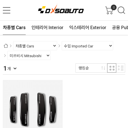
0
차종별 Cars
인테리어 Interior
익스테리어 Exterior
공용 Pub
1
랭킹순
개