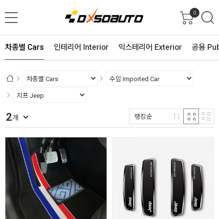
0
차종별 Cars
인테리어 Interior
익스테리어 Exterior
공용 Pub
2
랭킹순
개