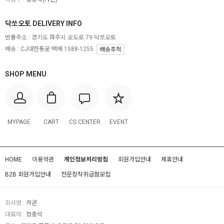
닥쏘오토 DELIVERY INFO
반품주소 :
경기도 파주시 오도로 79 닥쏘오토
배송 : CJ대한통운 택배 1588-1255
배송추적
SHOP MENU
MYPAGE
CART
CS CENTER
EVENT
HOME
이용약관
개인정보처리방침
회원가입안내
제휴안내
B2B 회원가입안내
전문장착취급점모집
회사명 :
카콘
대표자 :
정종석