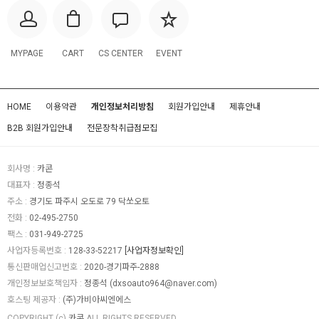
MYPAGE
CART
CS CENTER
EVENT
HOME
이용약관
개인정보처리방침
회원가입안내
제휴안내
B2B 회원가입안내
전문장착취급점모집
회사명 :
카콘
대표자 :
정종석
주소 :
경기도 파주시 오도로 79 닥쏘오토
전화 :
02-495-2750
팩스 :
031-949-2725
사업자등록번호 :
128-33-52217
[사업자정보확인]
통신판매업신고번호 :
2020-경기파주-2888
개인정보보호책임자 :
정종석
(
dxsoauto964@naver.com
)
호스팅 제공자 :
(주)가비아씨엔에스
COPYRIGHT (c)
카콘
ALL RIGHTS RESERVED.